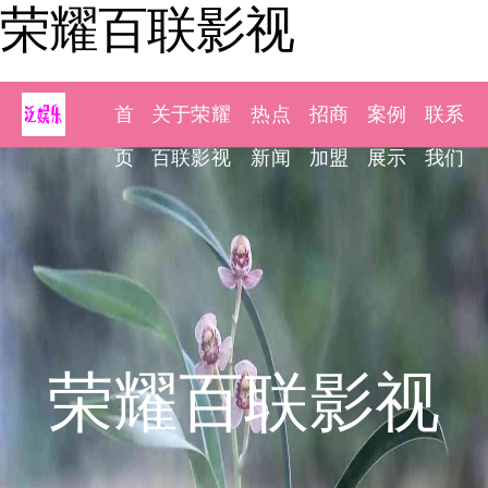
荣耀百联影视
首
关于荣耀
热点
招商
案例
联系
页
百联影视
新闻
加盟
展示
我们
荣耀百联影视