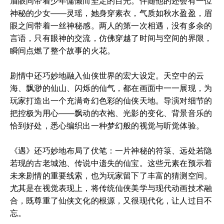
眉眼间带着少年慵懒而坚定的目光。伴随他的还会有一位
神秘的少女——灵瑶，她身穿素衣，气质如秋水盈盈，眉
眼之间带着一丝神秘感。两人的第一次相遇，没有多余的
言语，只有眼神的交流，仿佛穿越了时间与空间的界限，
瞬间点燃了整个故事的火花。
剧情中还巧妙地融入仙侠世界的宏大设定。天空中的云
海、飘渺的仙山、闪烁的仙气，都在画面中一一展现，为
玩家打造出一个充满奇幻色彩的仙侠天地。导演对细节的
把控极为用心——飘动的衣袍、光影的变化、背景音乐的
恰到好处，悉心编织出一种梦幻般的视觉与听觉体验。
《遇》还巧妙地布局了伏笔：一片神秘的符箓、远处若隐
若现的古老城池、传说中遗失的仙宝。这些元素在预示着
未来剧情的重要线索，也为玩家留下了丰富的猜测空间。
尤其是在视觉表现上，将传统仙侠美学与现代动画技术融
合，既尊重了仙侠文化的根源，又很现代化，让人过目不
忘。