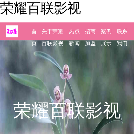
荣耀百联影视
首
关于荣耀
热点
招商
案例
联系
页
百联影视
新闻
加盟
展示
我们
荣耀百联影视